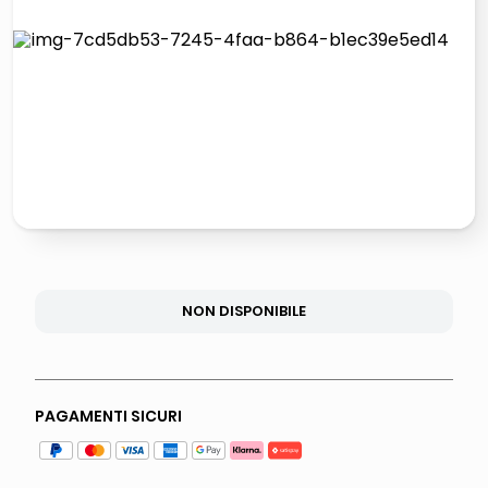
lucidatrice pavimenti
italia independent occhiali sole 0703 thin rotondo sun
pattumiera raccolta differenziata
crema funghi porcini tartufo
NON DISPONIBILE
PAGAMENTI SICURI