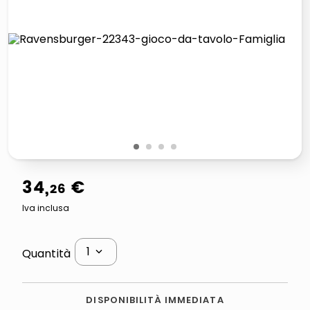
lucidatrice pavimenti
italia independent occhiali sole 0703 thin rotondo sun
pattumiera raccolta differenziata
elenco telefonico
1
2
3
4
34
,
€
26
Iva inclusa
1
Quantità
DISPONIBILITÀ IMMEDIATA