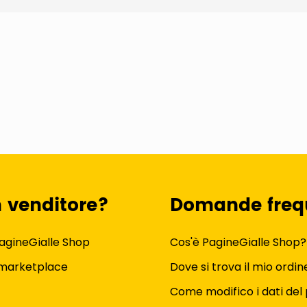
n venditore?
Domande freq
agineGialle Shop
Cos'è PagineGialle Shop?
 marketplace
Dove si trova il mio ordin
Come modifico i dati del 