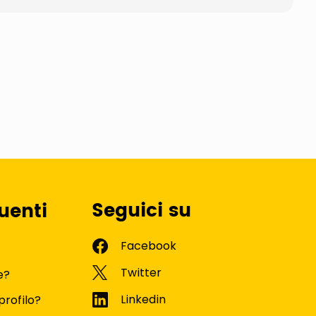
Seguici su
uenti
e?
profilo?