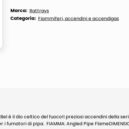
ta
Marca:
Rattrays
Categoria:
Fiammiferi, accendini e accendigas
è il dio celtico del fuoco!I preziosi accendini della se
er i fumatori di pipa. FIAMMA: Angled Pipe FlameDIMENSION