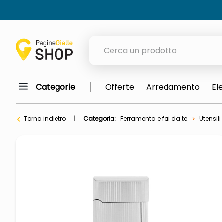
Cerca un prodotto
Categorie
Offerte
Arredamento
El
elenchi telefonici
orologio parete
Torna indietro
Categoria:
Ferramenta e fai da te
Utensili
porta tv
meme
elenco
ombrelloni
lucidatrice pavimenti
italia independent occhiali sol