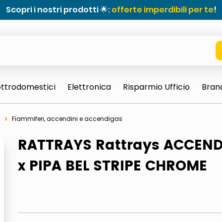
Scopri i nostri prodotti 🌟:
offerte imperdibili per te
!
ettrodomestici
Elettronica
Risparmio Ufficio
Bran
Fiammiferi, accendini e accendigas
RATTRAYS Rattrays ACCEN
x PIPA BEL STRIPE CHROME
e 0703 thin rotondo sun