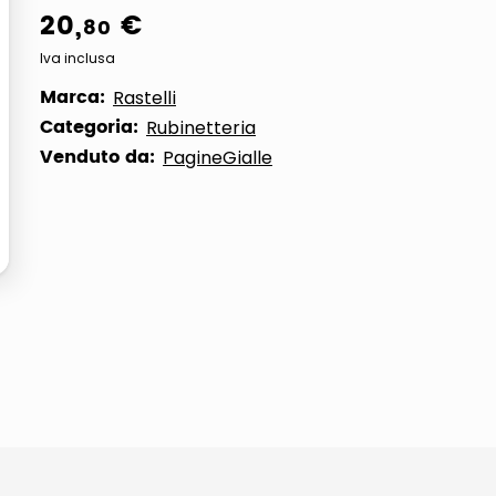
20
,
€
80
Iva inclusa
Marca:
Rastelli
Categoria:
Rubinetteria
Venduto da:
PagineGialle