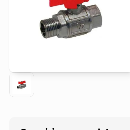
elenco telefonico
faro solare