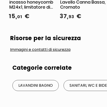
incasso honeycomb
Lavello Canna Bassa,
M24x1, limitatore di
Cromato
flusso, ottone
15
,
€
37
,
€
01
93
cromato, coin slot,
chiave smontaggio
inclusa
Risorse per la sicurezza
Immagini e contatti di sicurezza
Categorie correlate
LAVANDINI BAGNO
SANITARI, WC E BID