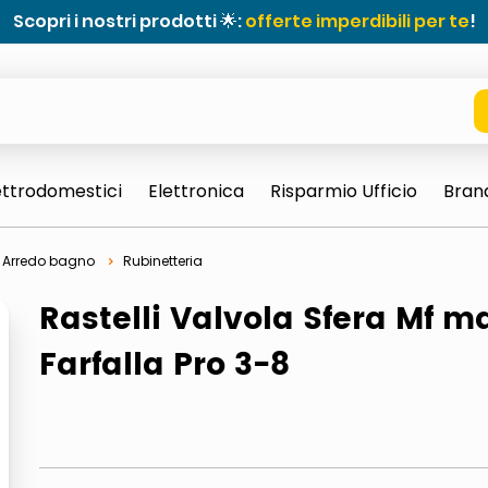
Scopri i nostri prodotti 🌟:
offerte imperdibili per te
!
ettrodomestici
Elettronica
Risparmio Ufficio
Bran
Arredo bagno
Rubinetteria
Rastelli Valvola Sfera Mf m
Farfalla Pro 3-8
e 0703 thin rotondo sun
ta