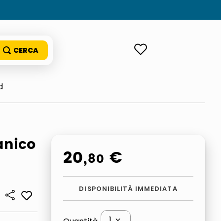
ACCEDI
d
anico
20
,
€
80
DISPONIBILITÀ IMMEDIATA
1