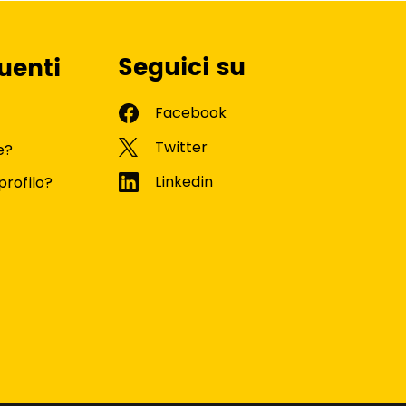
Seguici su
uenti
e?
profilo?