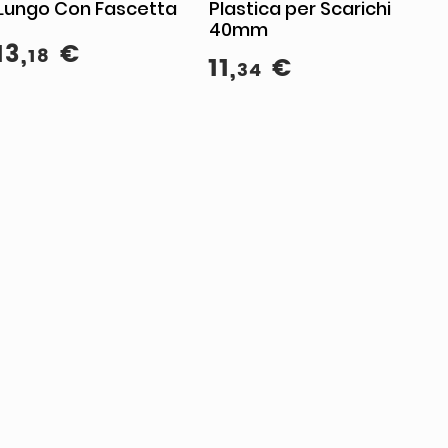
Lungo Con Fascetta
Plastica per Scarichi
40mm
13
,
€
18
11
,
€
34