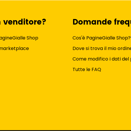
n venditore?
Domande freq
agineGialle Shop
Cos'è PagineGialle Shop?
 marketplace
Dove si trova il mio ordin
Come modifico i dati del 
Tutte le FAQ