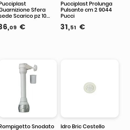
Pucciplast
Pucciplast Prolunga
Guarnizione Sfera
Pulsante cm 2 9044
sede Scarico pz 10
Pucci
9038 Pucci
36
,
€
31
,
€
09
51
Rompigetto Snodato
Idro Bric Cestello