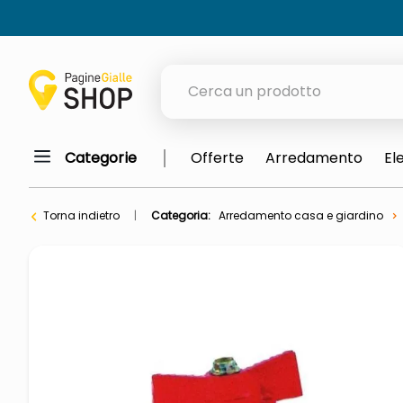
Cerca un prodotto
Categorie
Offerte
Arredamento
El
elenchi telefonici
meme
Torna indietro
Categoria:
Arredamento casa e giardino
porta tv
elenco
ombrelloni
italia independent occhiali sol
lucidatrice pavimenti
pattumiera raccolta differenzia