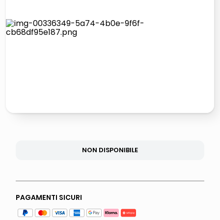
italia independent occhiali sole 0703 thin rotondo sun
lucidatrice pavimenti
pattumiera raccolta differenziata
elenco telefonico
NON DISPONIBILE
PAGAMENTI SICURI