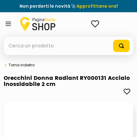
Non perderti le novità 🚀
Approfittane ora
!
ACCEDI
Cerca un prodotto
Torna indietro
elenchi telefonici
Orecchini Donna Radiant RY000131 Acciaio
inossidabile 2 cm
orologio parete
porta tv
meme
elenco
ombrelloni