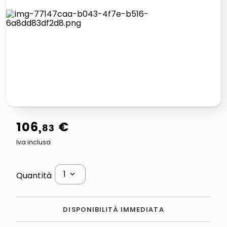
lucidatrice pavimenti
airpods
pattumiera raccolta differenziata
asciuga capelli spazzola
106
,
€
83
Iva inclusa
1
Quantità
DISPONIBILITÀ IMMEDIATA