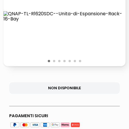
italia independent occhiali sole 0703 thin rotondo sun
pattumiera raccolta differenziata
airpods
asciuga capelli spazzola
1
2
3
4
5
6
7
NON DISPONIBILE
PAGAMENTI SICURI