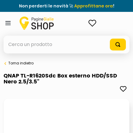
Non perderti le novità 🚀
Approfittane ora
!
ACCEDI
Cerca un prodotto
Torna indietro
elenchi telefonici
QNAP TL-R1620Sdc Box esterno HDD/SSD
Nero 2.5/3.5"
meme
elenco
ombrelloni
lucidatrice pavimenti
astuccio oxford