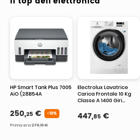
Il top dell'elettronica
HP Smart Tank Plus 7005
Electrolux Lavatrice
AiO (28B54A
Carica Frontale 10 Kg
Classe A 1400 Giri
EW6F110G MADE IN
250
,
€
25
EUROPE
447
,
€
-
10%
85
Prima era
279
,
16
€