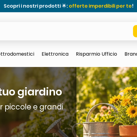
Scopri i nostri prodotti 🌟:
offerte imperdibili per te
!
ettrodomestici
Elettronica
Risparmio Ufficio
Bran
 tuo giardino
er piccole e grandi
e 0703 thin rotondo sun