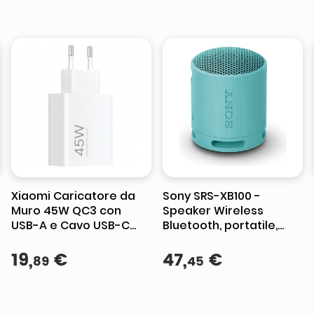
Xiaomi Caricatore da
Sony SRS-XB100 -
Muro 45W QC3 con
Speaker Wireless
USB-A e Cavo USB-C
Bluetooth, portatile,
Bianco
leggero, compatto, da
19
,
€
esterno, da viaggio
47
,
€
89
45