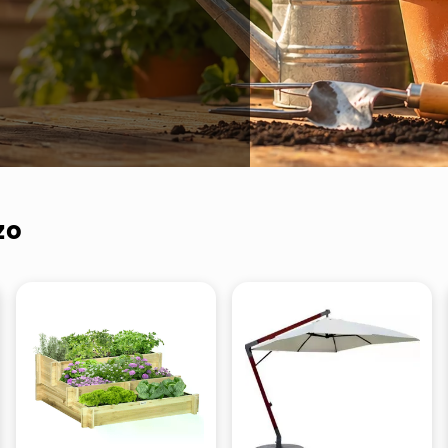
ta
zo