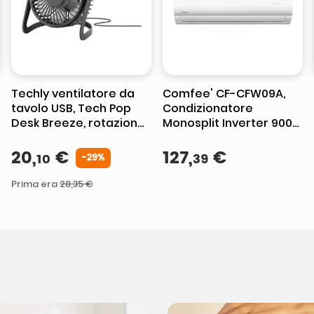
Techly ventilatore da
Comfee' CF-CFW09A,
tavolo USB, Tech Pop
Condizionatore
Desk Breeze, rotazione
Monosplit Inverter 9000
360°, silenzioso, cavo 90
BTU, A++, Bianco
cm, nero
20
,
€
127
,
€
10
39
-
29%
Prima era
28
,
35
€