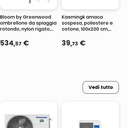
Bloom by Greenwood
Kaemingk amaca
ombrellone da spiaggia
sospesa, poliestere e
rotondo, nylon rigato,
cotone, 100x200 cm,
diametro 180 cm,
portata 120 kg, per
protezione UV, palo
534
,
€
esterni, multicolore
39
,
€
57
73
centrale, fodera
argentata, sacca con
tracolla
Vedi tutto