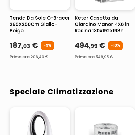
Tenda Da Sole C-Bracci
Keter Casetta da
295X250Cm Giallo-
Giardino Manor 4X6 in
Beige
Resina 130x192x198h
Grigio
187
,
€
494
,
€
03
99
-
9%
-
10%
Prima era
206
,
40
€
Prima era
548
,
95
€
Speciale Climatizzazione