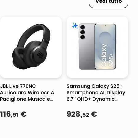
Vedi tutto
JBL Live 770NC
Samsung Galaxy S25+
Auricolare Wireless A
Smartphone AI, Display
Padiglione Musica e
6.7'' QHD+ Dynamic
Chiamate Bluetooth
AMOLED 2X, Fotocamera
Nero
116
,
€
50MP, RAM 12GB, 512GB,
928
,
€
91
52
4.900 mAh