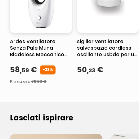
Ardes Ventilatore
sigiller ventilatore
Senza Pale Muna
salvaspazio cordless
Bladeless Meccanico
oscillante usbda per un
Bianco per
rinfresco efficace e
Climatizzazione e
58
,
€
portatile in qualsiasi
50
,
€
59
23
-
23%
Comfort Ambientale
ambiente
Prima era
76
,
30
€
Lasciati ispirare