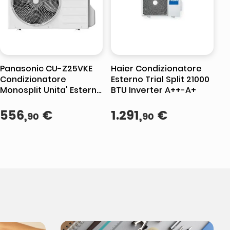
Panasonic CU-Z25VKE
Haier Condizionatore
Condizionatore
Esterno Trial Split 21000
Monosplit Unita' Esterna
BTU Inverter A++-A+
Bianco
556
,
€
1
.
291
,
€
90
90