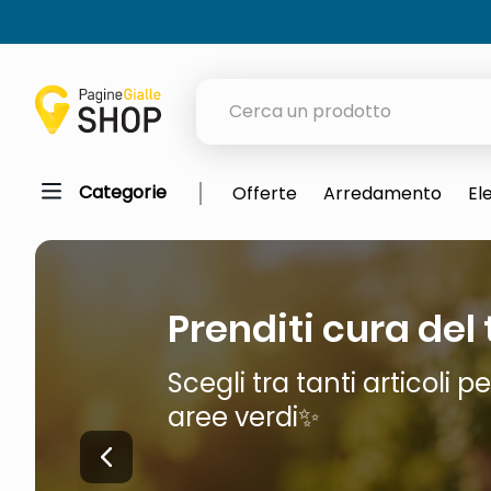
Cerca un prodotto
Categorie
Offerte
Arredamento
El
elenchi telefonici
meme
porta tv
Prenditi cura del
elenco
ombrelloni
Scegli tra tanti articoli p
italia independent occhiali sol
aree verdi✨
lucidatrice pavimenti
elenco telefonico