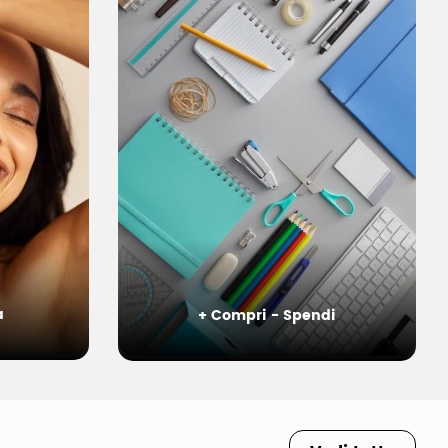
a
+ Compri - Spendi