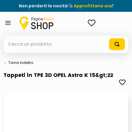
Non perderti le novità 🚀
Approfittane ora
!
ACCEDI
Cerca un prodotto
Torna indietro
elenchi telefonici
Tappeti in TPE 3D OPEL Astra K 15&gt;22
orologio parete
meme
porta tv
elenco
ombrelloni