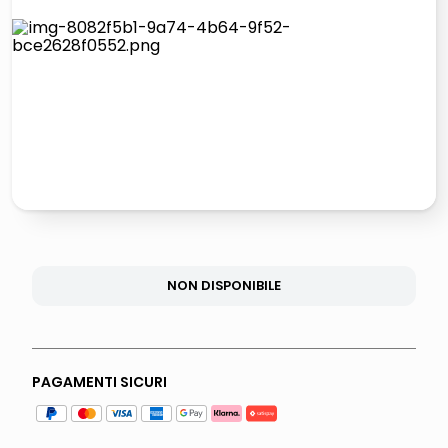
italia independent occhiali sole 0703 thin rotondo sun
lucidatrice pavimenti
pattumiera raccolta differenziata
asciuga capelli spazzola
NON DISPONIBILE
PAGAMENTI SICURI