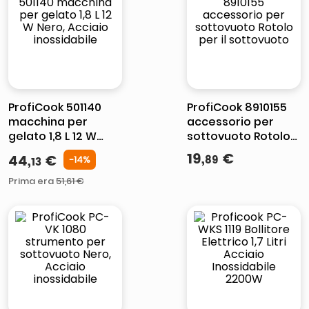
lucidatrice pavimenti
italia independent occhiali sole 0703 thin rotondo sun
pattumiera raccolta differenziata
crema funghi porcini tartufo
ProfiCook 501140
ProfiCook 8910155
macchina per
accessorio per
gelato 1,8 L 12 W
sottovuoto Rotolo
Nero, Acciaio
per il sottovuoto
19
,
€
44
,
€
89
-
14%
13
inossidabile
Prima era
51
,
61
€