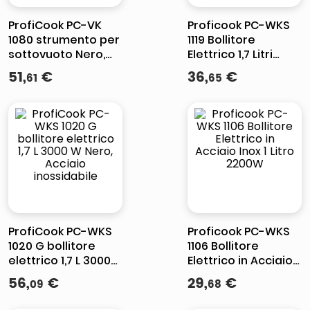
ProfiCook PC-VK
Proficook PC-WKS
1080 strumento per
1119 Bollitore
sottovuoto Nero,
Elettrico 1,7 Litri
Acciaio inossidabile
Acciaio Inossidabile
51
,
€
36
,
€
61
65
2200W
ProfiCook PC-WKS
Proficook PC-WKS
1020 G bollitore
1106 Bollitore
elettrico 1,7 L 3000
Elettrico in Acciaio
W Nero, Acciaio
Inox 1 Litro 2200W
56
,
€
29
,
€
09
68
inossidabile