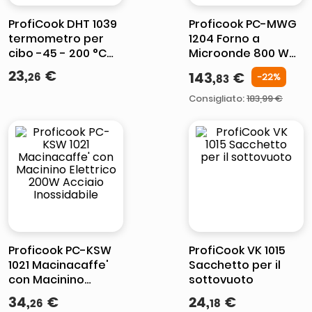
ProfiCook DHT 1039
Proficook PC-MWG
termometro per
1204 Forno a
cibo -45 - 200 °C
Microonde 800 W
Digitale
23 Litri nero
23
,
€
143
,
€
26
-
22
%
83
Consigliato
:
183,99 €
Proficook PC-KSW
ProfiCook VK 1015
1021 Macinacaffe'
Sacchetto per il
con Macinino
sottovuoto
Elettrico 200W
34
,
€
24
,
€
26
18
Acciaio Inossidabile