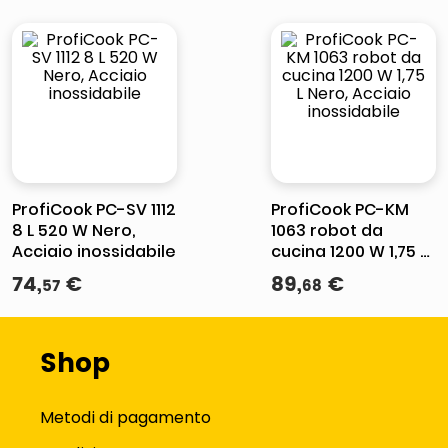
ProfiCook PC-SV 1112
ProfiCook PC-KM
8 L 520 W Nero,
1063 robot da
Acciaio inossidabile
cucina 1200 W 1,75 L
Nero, Acciaio
74
,
€
89
,
€
57
68
inossidabile
Shop
Metodi di pagamento