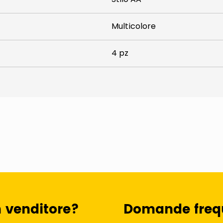
Multicolore
4 pz
n venditore?
Domande freq