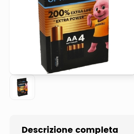
pattumiera raccolta differenzia
asciuga capelli spazzola
Descrizione completa