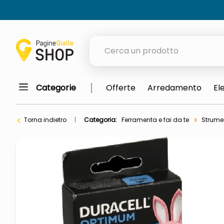
Cerca un prodotto
Categorie
Offerte
Arredamento
El
elenchi telefonici
orologio parete
Torna indietro
Categoria:
Ferramenta e fai da te
Strumen
meme
porta tv
elenco
ombrelloni
italia independent occhiali sol
lucidatrice pavimenti