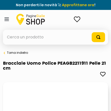
Non perderti le novità 🚀
Approfittane ora
!
ACCEDI
Cerca un prodotto
Torna indietro
elenchi telefonici
Bracciale Uomo Police PEAGB2211911 Pelle 21
cm
meme
porta tv
elenco
ombrelloni
italia independent occhiali sole 0703 thin rotondo sun