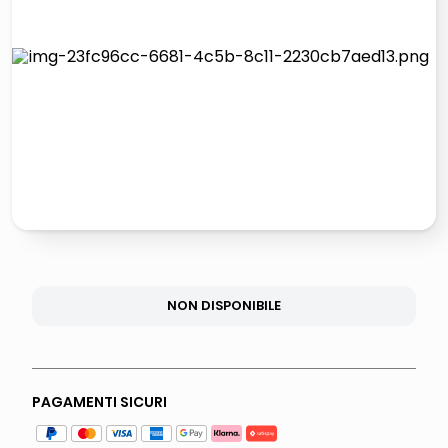
lucidatrice pavimenti
elenco telefonico
pattumiera raccolta differenziata
asciuga capelli spazzola
NON DISPONIBILE
PAGAMENTI SICURI