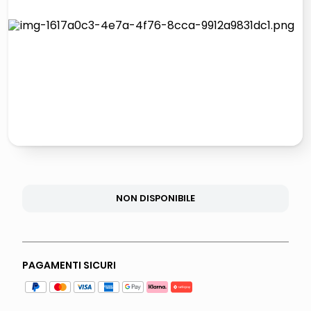
lucidatrice pavimenti
elenco telefonico
pattumiera raccolta differenziata
asciuga capelli spazzola
NON DISPONIBILE
PAGAMENTI SICURI