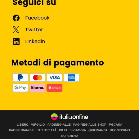
Seguici su
Metodi di pagamento
LIBERO
VIRGILIO
PAGINEGIALLE
PAGINEGIALLE SHOP
PGCASA
PAGINEBIANCHE
TUTTOCITTÀ
DILEI
SIVIAGGIA
QUIFINANZA
BUONISSIMO
SUPEREVA