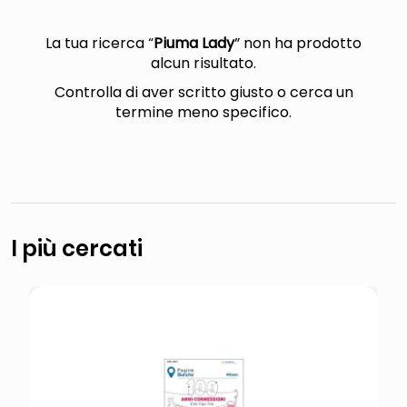
lucidatrice pavimenti
italia independent occhiali sole 0703 thin rotondo sun
La tua ricerca “
Piuma Lady
” non ha prodotto
alcun risultato.
pattumiera raccolta differenziata
Controlla di aver scritto giusto o cerca un
elenco telefonico
termine meno specifico.
I più cercati