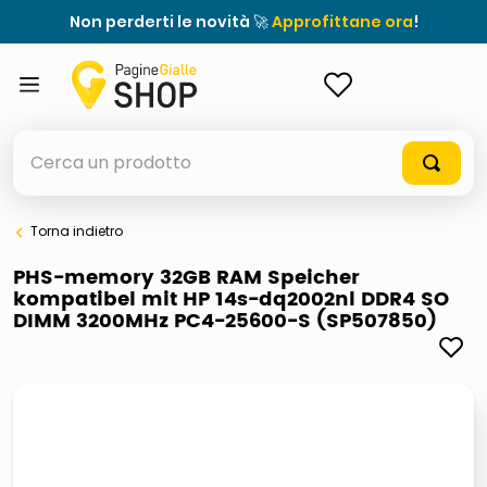
Non perderti le novità 🚀
Approfittane ora
!
ACCEDI
Cerca un prodotto
Torna indietro
elenchi telefonici
PHS-memory 32GB RAM Speicher
kompatibel mit HP 14s-dq2002nl DDR4 SO
meme
DIMM 3200MHz PC4-25600-S (SP507850)
porta tv
elenco
ombrelloni
italia independent occhiali sole 0703 thin rotondo sun