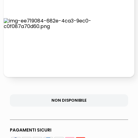
lucidatrice pavimenti
elenco telefonico
pattumiera raccolta differenziata
asciuga capelli spazzola
NON DISPONIBILE
PAGAMENTI SICURI