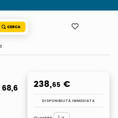
ACCEDI
d
238
,
€
65
 68,6
K
DISPONIBILITÀ IMMEDIATA
1