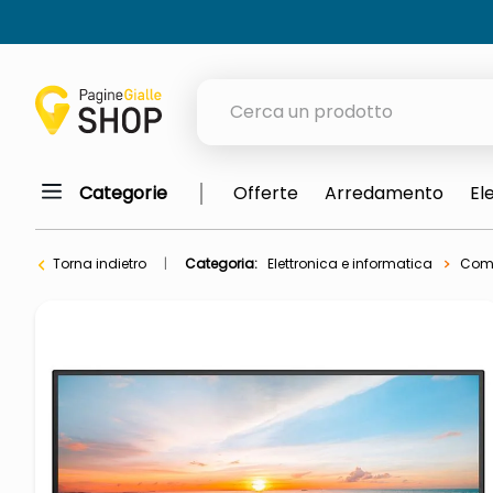
Cerca un prodotto
Categorie
Offerte
Arredamento
El
elenchi telefonici
orologio parete
Torna indietro
Categoria:
Elettronica e informatica
Comp
meme
porta tv
elenco
ombrelloni
lucidatrice pavimenti
italia independent occhiali sol