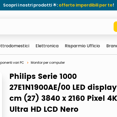
Scopri i nostri prodotti 🌟:
offerte imperdibili per te
!
ettrodomestici
Elettronica
Risparmio Ufficio
Bran
onenti vari PC
Monitor per computer
Philips Serie 1000
27E1N1900AE/00 LED display
cm (27) 3840 x 2160 Pixel 4
Ultra HD LCD Nero
e 0703 thin rotondo sun