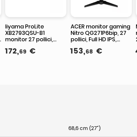
Iiyama ProLite
ACER monitor gaming
XB2793QSU-B1
Nitro QG271P6bip, 27
monitor 27 pollici,
pollici, Full HD IPS,
Quad HD 2560x1440,
144Hz, 1ms, AMD
172
,
€
153
,
€
69
68
IPS, 75 Hz, AMD
FreeSync, nero
FreeSync, Flicker-
Free, hub USB, Nero
68,6 cm (27")