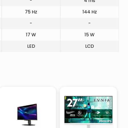
-
4 ms
75 Hz
144 Hz
-
-
17 W
15 W
LED
LCD