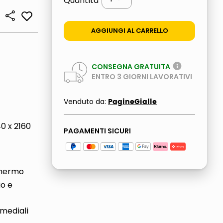
Quantità
AGGIUNGI AL CARRELLO
CONSEGNA GRATUITA
ENTRO
3
GIORNI LAVORATIVI
PagineGialle
Venduto da:
0 x 2160
PAGAMENTI SICURI
chermo
io e
imediali