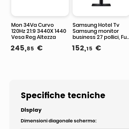
Mon 34Va Curvo
Samsung Hotel Tv
120Hz 21:9 3440X 1440
Samsung monitor
Vesa Reg Altezza
business 27 pollici, Full
HD 1920x1080, IPS,
245
,
€
152
,
€
85
15
100Hz, altoparlanti
integrati
Specifiche tecniche
Display
Dimensioni diagonale schermo
: