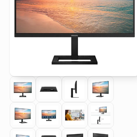
pattumiera raccolta differenzia
elenco telefonico