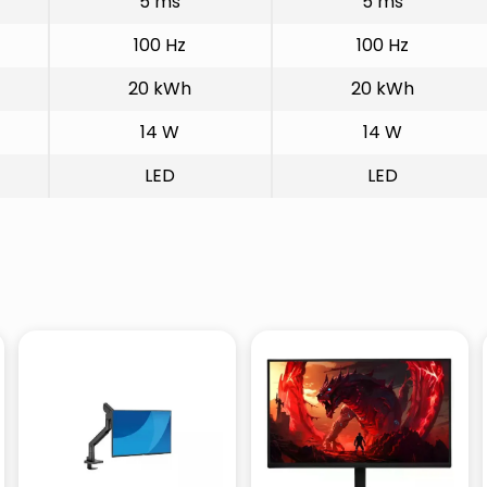
5 ms
5 ms
100 Hz
100 Hz
20 kWh
20 kWh
14 W
14 W
LED
LED