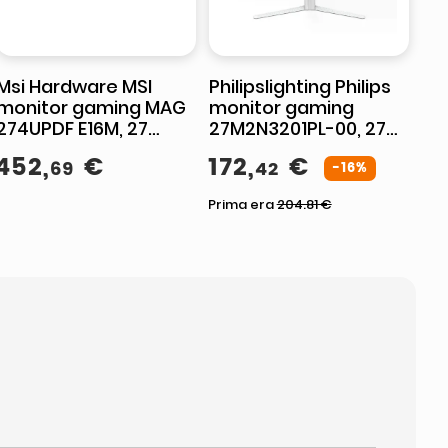
Msi Hardware MSI
Philipslighting Philips
monitor gaming MAG
monitor gaming
274UPDF E16M, 27
27M2N3201PL-00, 27
pollici, 4K UHD, Mini-
pollici Full HD, Fast IPS,
452
,
€
172
,
€
69
42
LED, Rapid IPS, 160Hz,
260 Hz, 1 ms, HDR10,
-16%
0,5ms
Adaptive Sync
Prima era
204.81
€