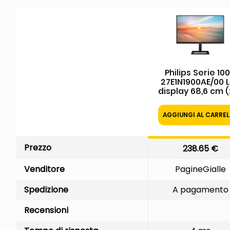
Philips Serie 10
27E1N1900AE/00 
display 68,6 cm (
3840 x 2160 Pixel
Ultra HD LCD Ne
AGGIUNGI AL CARRE
Philips 27E1N1900A
Monitor 4K Ultra
da 27"
Prezzo
238.65 €
Venditore
PagineGialle
Spedizione
A pagamento
Recensioni