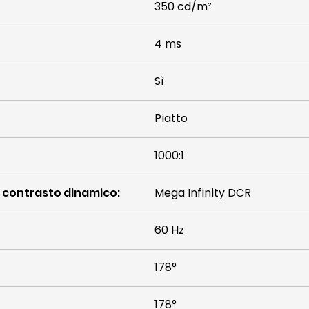
350 cd/m²
4 ms
Sì
Piatto
1000:1
i contrasto dinamico
:
Mega Infinity DCR
60 Hz
178°
178°