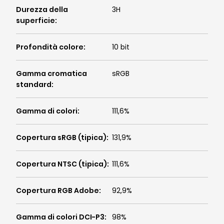
Durezza della
3H
superficie
:
Profondità colore
:
10 bit
Gamma cromatica
sRGB
standard
:
Gamma di colori
:
111,6%
Copertura sRGB (tipica)
:
131,9%
Copertura NTSC (tipica)
:
111,6%
Copertura RGB Adobe
:
92,9%
Gamma di colori DCI-P3
:
98%