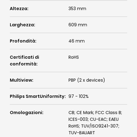
Altezza
:
353 mm
Larghezza
:
609 mm
Profondità
:
46 mm
Certificati di
RoHS
conformità
:
Multiview
:
PBP (2 x devices)
Philips SmartUniformity
:
97 - 102%
Omologazioni
:
CB; CE Mark; FCC Class B;
ICES-003; CU-EAC; EAEU
RoHS; TUV/ISO9241-307;
TUV-BAUART