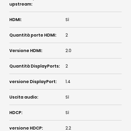
upstream
:
HDMI
:
Sì
Quantità porte HDMI
:
2
Versione HDMI
:
2.0
Quantità DisplayPorts
:
2
versione DisplayPort
:
1.4
Uscita audio
:
Sì
HDCP
:
Sì
versione HDCP
:
2.2