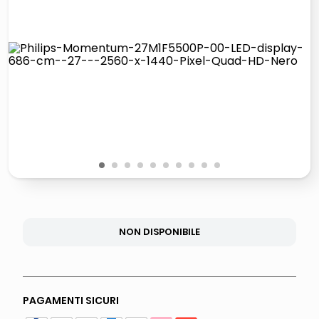
lucidatrice pavimenti
italia independent occhiali sole 0703 thin rotondo sun
pattumiera raccolta differenziata
crema funghi porcini tartufo
1
2
3
4
5
6
7
8
9
10
NON DISPONIBILE
PAGAMENTI SICURI