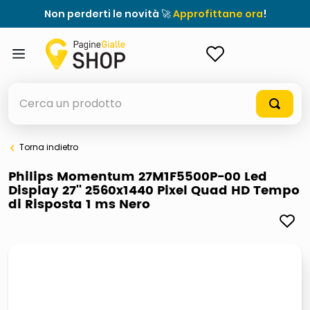
Non perderti le novità 🚀
Approfittane ora
!
ACCEDI
Cerca un prodotto
Torna indietro
elenchi telefonici
Philips Momentum 27M1F5500P-00 Led
Display 27'' 2560x1440 Pixel Quad HD Tempo
orologio parete
di Risposta 1 ms Nero
porta tv
meme
elenco
ombrelloni