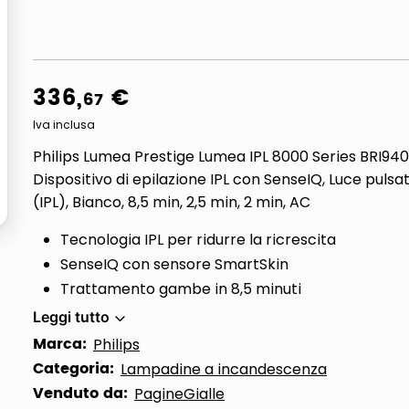
ta
336
,
€
67
Iva inclusa
Philips Lumea Prestige Lumea IPL 8000 Series BRI94
Dispositivo di epilazione IPL con SenseIQ, Luce pulsa
(IPL), Bianco, 8,5 min, 2,5 min, 2 min, AC
Tecnologia IPL per ridurre la ricrescita
SenseIQ con sensore SmartSkin
Trattamento gambe in 8,5 minuti
Leggi tutto
Marca:
Philips
Categoria:
Lampadine a incandescenza
Venduto da:
PagineGialle