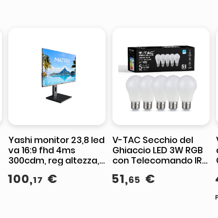
Yashi monitor 23,8 led
V-TAC Secchio del
va 16:9 fhd 4ms
Ghiaccio LED 3W RGB
300cdm, reg altezza,
con Telecomando IR
vga/hdmi,
24 Tasti e
100
,
€
51
,
€
17
65
multimediale -
Alimentatore IP54
YCYZ23724
Dimmerabile