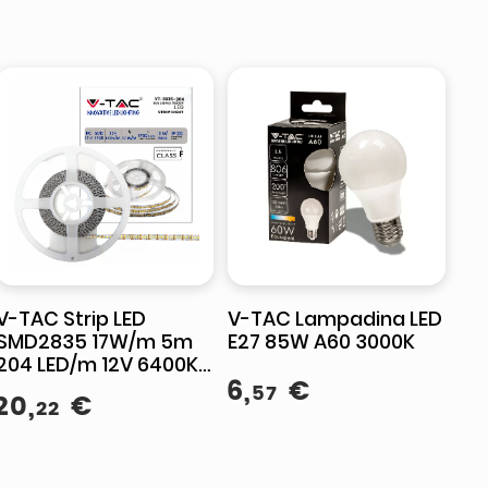
V-TAC Strip LED
V-TAC Lampadina LED
SMD2835 17W/m 5m
E27 85W A60 3000K
204 LED/m 12V 6400K
6
,
€
IP20 10mm
57
20
,
€
22