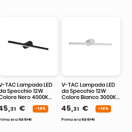
V-TAC Lampada LED
V-TAC Lampada LED
da Specchio 12W
da Specchio 12W
Colore Nero 4000K
Colore Bianco 3000K
610*100mm IP20
610*100mm IP20
45
,
€
45
,
€
31
31
-14%
-14%
Prima era
52.51
€
Prima era
52.51
€