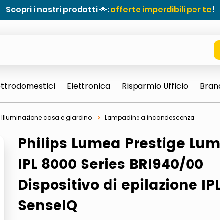
Scopri i nostri prodotti 🌟:
offerte imperdibili per te
!
ettrodomestici
Elettronica
Risparmio Ufficio
Bran
Illuminazione casa e giardino
Lampadine a incandescenza
Philips Lumea Prestige Lu
IPL 8000 Series BRI940/00
Dispositivo di epilazione IP
e 0703 thin rotondo sun
SenseIQ