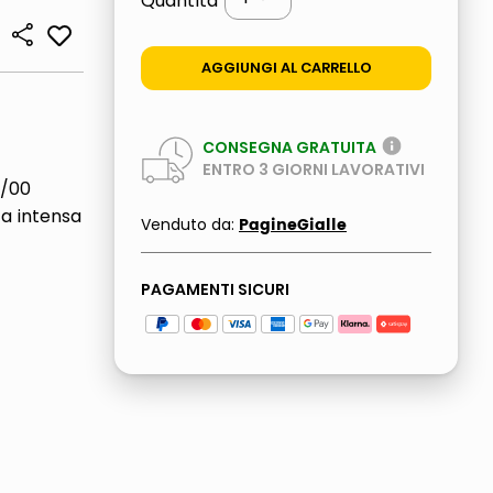
Quantità
AGGIUNGI AL CARRELLO
CONSEGNA GRATUITA
ENTRO
3
GIORNI LAVORATIVI
0/00
ta intensa
PagineGialle
Venduto da:
PAGAMENTI SICURI