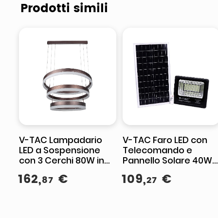
Prodotti simili
V-TAC Lampadario
V-TAC Faro LED con
LED a Sospensione
Telecomando e
con 3 Cerchi 80W in
Pannello Solare 40W
Metallo Colore Caffè
4000K
162
,
€
109
,
€
87
27
3000K Triac
Dimmerabile