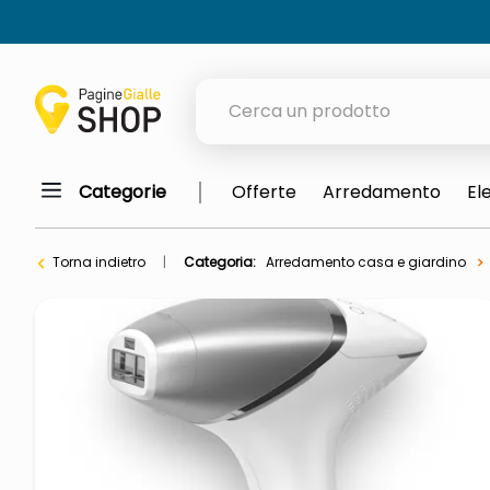
Cerca un prodotto
Categorie
Offerte
Arredamento
El
elenchi telefonici
orologio parete
Torna indietro
Categoria:
Arredamento casa e giardino
meme
porta tv
elenco
ombrelloni
italia independent occhiali sol
lucidatrice pavimenti