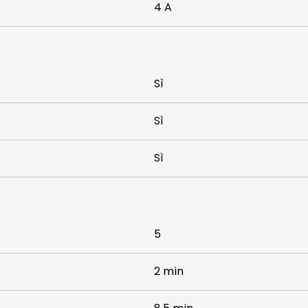
4 A
Sì
Sì
Sì
5
2 min