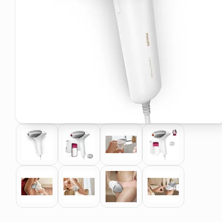
pattumiera raccolta differenzia
asciuga capelli spazzola