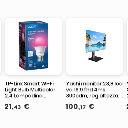
D
TP-Link Smart Wi-Fi
Yashi monitor 23,8 led
Light Bulb Multicolor
va 16:9 fhd 4ms
2.4 Lampadina
300cdm, reg altezza,
intelligente
vga/hdmi,
21
,
€
100
,
€
43
17
multimediale -
YCYZ23724