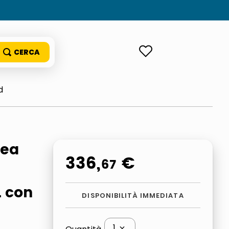
ACCEDI
d
mea
336
,
€
67
L con
DISPONIBILITÀ IMMEDIATA
1