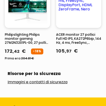
Philipslighting Philips
ACER monitor 27 pollici
monitor gaming
Full HD IPS, KA272P6bip, 144
27M2N3201PL-00, 27 pollici
Hz, 4 ms, FreeSync,
Full HD, Fast IPS, 260 Hz, 1
DisplayPort, HDMI,
105
,
€
172
,
€
97
42
ms, HDR10, Adaptive Sync
ZeroFrame, Nero
-16%
Prima era
204.81
€
Risorse per la sicurezza
Immagini e contatti di sicurezza