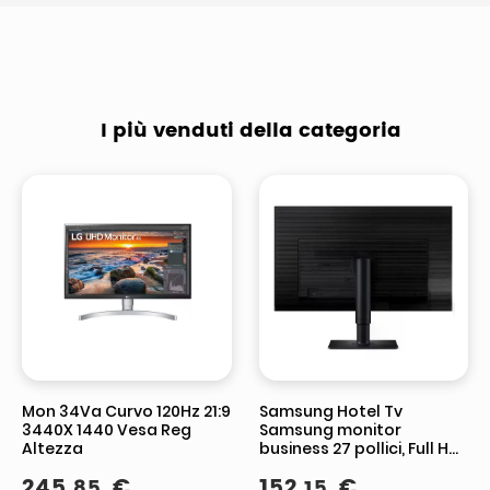
I più venduti della categoria
Mon 34Va Curvo 120Hz 21:9
Samsung Hotel Tv
3440X 1440 Vesa Reg
Samsung monitor
Altezza
business 27 pollici, Full HD
1920x1080, IPS, 100Hz,
245
,
€
152
,
€
85
15
altoparlanti integrati