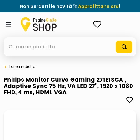
Non perderti le novità 🚀
Approfittane ora
!
ACCEDI
Cerca un prodotto
Torna indietro
elenchi telefonici
Philips Monitor Curvo Gaming 271E1SCA ,
Adaptive Sync 75 Hz, VA LED 27'', 1920 x 1080
orologio parete
FHD, 4 ms, HDMI, VGA
meme
porta tv
elenco
ombrelloni