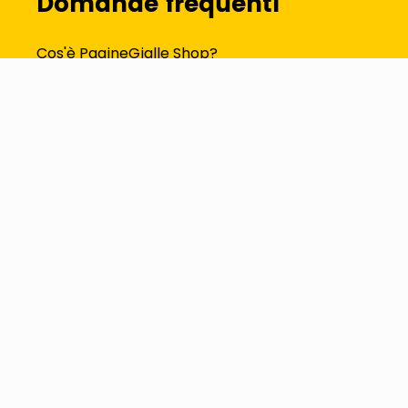
Domande frequenti
Cos'è PagineGialle Shop?
Dove si trova il mio ordine?
Come modifico i dati del profilo?
Tutte le FAQ
Seguici su
Metodi di pagamento