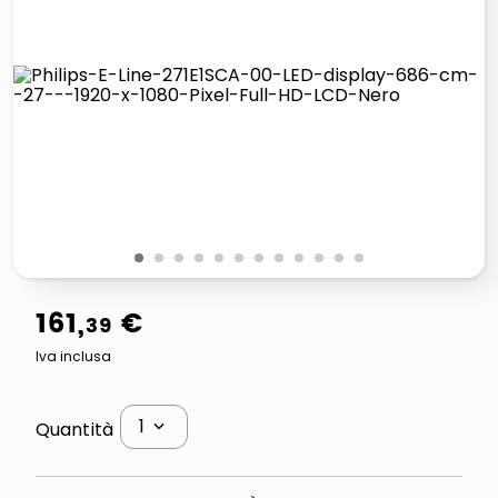
italia independent occhiali sole 0703 thin rotondo sun
lucidatrice pavimenti
pattumiera raccolta differenziata
asciuga capelli spazzola
1
2
3
4
5
6
7
8
9
10
11
12
161
,
€
39
Iva inclusa
1
Quantità