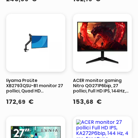
Iiyama ProLite
ACER monitor gaming
XB2793QSU-B1 monitor 27
Nitro QG271P6bip, 27
pollici, Quad HD
pollici, Full HD IPS, 144Hz,
2560x1440, IPS, 75 Hz, AMD
1ms, AMD FreeSync, nero
172
,
€
153
,
€
69
68
FreeSync, Flicker-Free, hub
USB, Nero