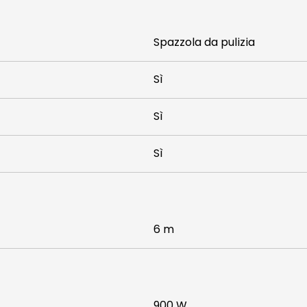
Spazzola da pulizia
Sì
Sì
Sì
6 m
900 W