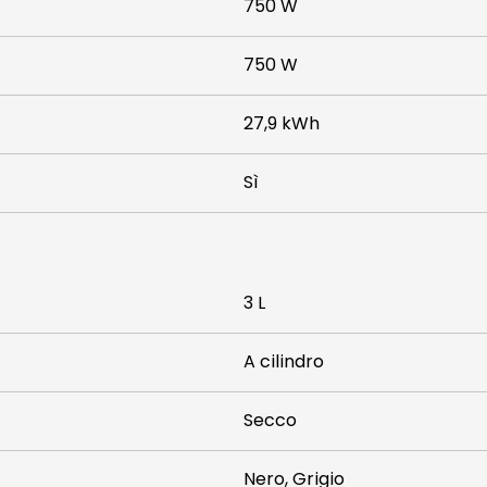
750 W
750 W
27,9 kWh
Sì
3 L
A cilindro
Secco
Nero, Grigio