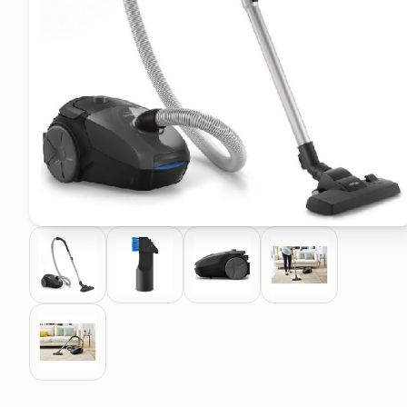
elenco telefonico
faro solare