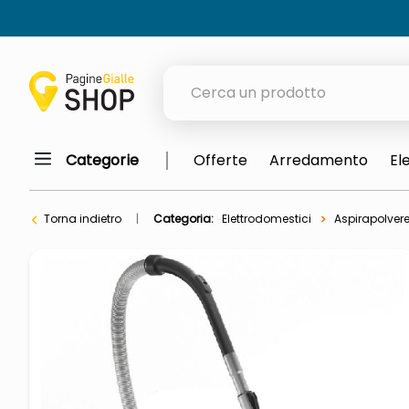
Cerca un prodotto
Categorie
Offerte
Arredamento
El
elenchi telefonici
meme
Torna indietro
Categoria:
Elettrodomestici
Aspirapolver
porta tv
elenco
ombrelloni
italia independent occhiali sol
lucidatrice pavimenti
pattumiera raccolta differenzia