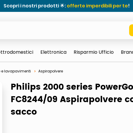
Scopri i nostri prodotti 🌟:
offerte imperdibili per te
!
ettrodomestici
Elettronica
Risparmio Ufficio
Bran
e e lavapavimenti
Aspirapolvere
Philips 2000 series PowerG
FC8244/09 Aspirapolvere c
sacco
e 0703 thin rotondo sun
ta