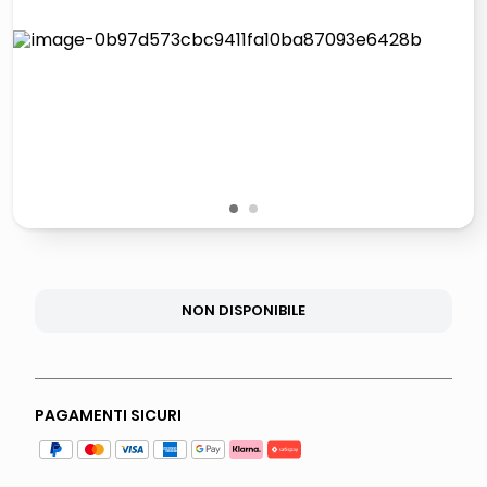
lucidatrice pavimenti
italia independent occhiali sole 0703 thin rotondo sun
pattumiera raccolta differenziata
crema funghi porcini tartufo
1
2
NON DISPONIBILE
PAGAMENTI SICURI