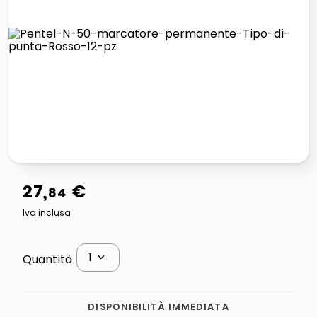
italia independent occhiali sole 0703 thin rotondo sun
pattumiera raccolta differenziata
airpods
asciuga capelli spazzola
27
,
€
84
Iva inclusa
1
Quantità
DISPONIBILITÀ IMMEDIATA