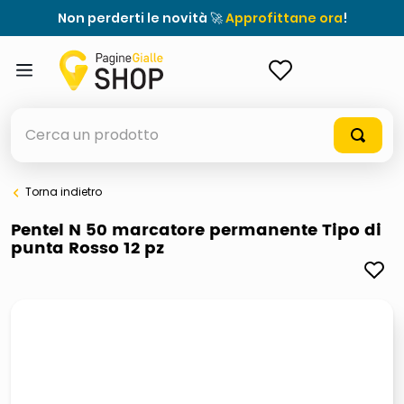
Non perderti le novità 🚀
Approfittane ora
!
ACCEDI
Cerca un prodotto
Torna indietro
elenchi telefonici
Pentel N 50 marcatore permanente Tipo di
punta Rosso 12 pz
meme
elenco
ombrelloni
lucidatrice pavimenti
astuccio oxford