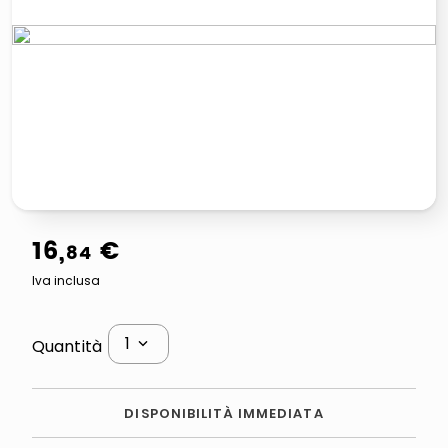
italia independent occhiali sole 0703 thin rotondo sun
lucidatrice pavimenti
pattumiera raccolta differenziata
asciuga capelli spazzola
16
,
€
84
Iva inclusa
1
Quantità
DISPONIBILITÀ IMMEDIATA