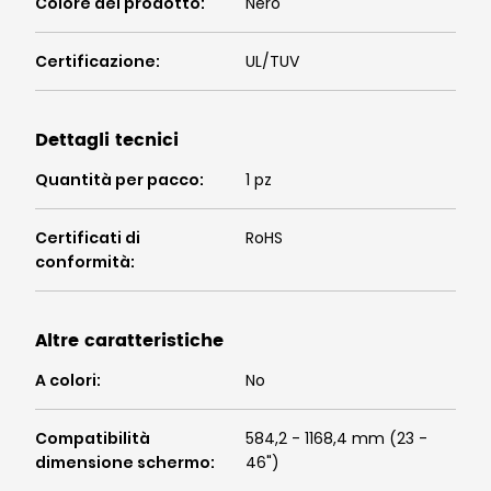
Colore del prodotto
:
Nero
Certificazione
:
UL/TUV
Dettagli tecnici
Quantità per pacco
:
1 pz
Certificati di
RoHS
conformità
:
Altre caratteristiche
A colori
:
No
Compatibilità
584,2 - 1168,4 mm (23 -
dimensione schermo
:
46")