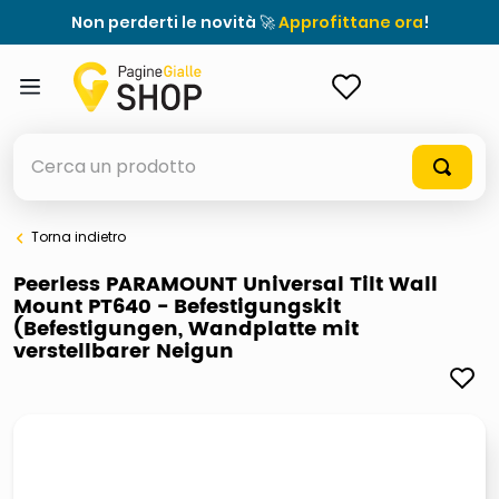
Non perderti le novità 🚀
Approfittane ora
!
ACCEDI
Cerca un prodotto
Torna indietro
elenchi telefonici
Peerless PARAMOUNT Universal Tilt Wall
Mount PT640 - Befestigungskit
orologio parete
(Befestigungen, Wandplatte mit
verstellbarer Neigun
porta tv
meme
elenco
ombrelloni