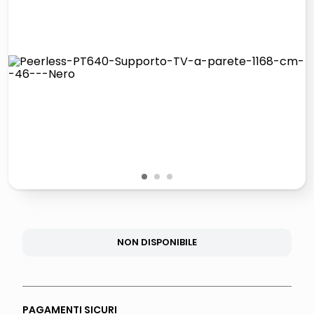
italia independent occhiali sole 0703 thin rotondo sun
lucidatrice pavimenti
pattumiera raccolta differenziata
elenco telefonico
1
2
3
NON DISPONIBILE
PAGAMENTI SICURI