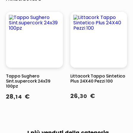
Tappo Sughero
Littacork Tappo Sintetico
Sint.supercork 24x39
Plus 24X40 Pezzi 100
100pz
26
,
€
28
,
€
30
14
I più venduti della categoria