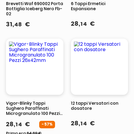
Brevetti Waf 690002 Porta
6 Tappi Ermetici
Bottiglia Iceberg Nero Fb-
Espansione
02
28
,
€
31
,
€
14
48
Vigor-Blinky Tappi
12 tappi Versatori con
Sughero Paraffinati
dosatore
Microgranulato 100 Pezzi
26x42mm
28
,
€
14
28
,
€
14
-57%
Prima era
64.69
€