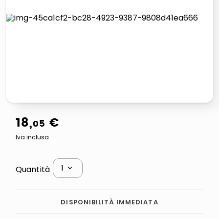
lucidatrice pavimenti
italia independent occhiali sole 0703 thin rotondo sun
pattumiera raccolta differenziata
elenco telefonico
18
,
€
05
Iva inclusa
1
Quantità
DISPONIBILITÀ IMMEDIATA