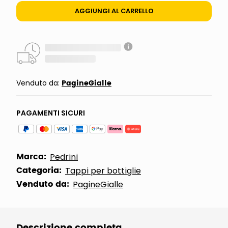
AGGIUNGI AL CARRELLO
PagineGialle
Venduto da:
PAGAMENTI SICURI
Marca:
Pedrini
Categoria:
Tappi per bottiglie
Venduto da:
PagineGialle
Descrizione completa