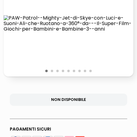
lucidatrice pavimenti
elenco telefonico
pattumiera raccolta differenziata
asciuga capelli spazzola
1
2
3
4
5
6
7
8
9
NON DISPONIBILE
PAGAMENTI SICURI