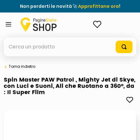
Non perderti le novità 🚀
Approfittane ora
!
ACCEDI
Cerca un prodotto
Torna indietro
elenchi telefonici
Spin Master PAW Patrol , Mighty Jet di Skye,
con Luci e Suoni, Ali che Ruotano a 360°, da
meme
: Il Super Film
porta tv
elenco
ombrelloni
italia independent occhiali sole 0703 thin rotondo sun