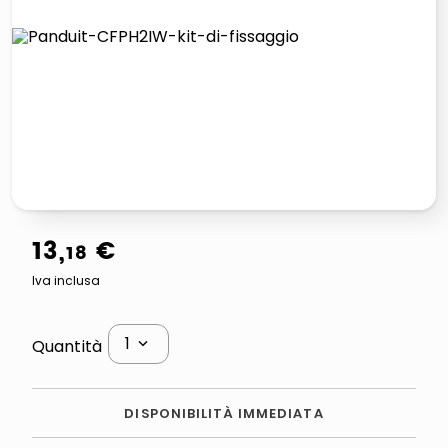
lucidatrice pavimenti
airpods
pattumiera raccolta differenziata
asciuga capelli spazzola
13
,
€
18
Iva inclusa
1
Quantità
DISPONIBILITÀ IMMEDIATA