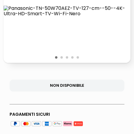
italia independent occhiali sole 0703 thin rotondo sun
lucidatrice pavimenti
pattumiera raccolta differenziata
asciuga capelli spazzola
1
2
3
4
5
NON DISPONIBILE
PAGAMENTI SICURI