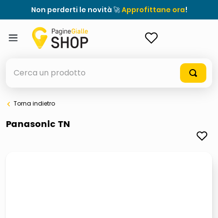
Non perderti le novità 🚀
Approfittane ora
!
ACCEDI
Cerca un prodotto
Torna indietro
elenchi telefonici
Panasonic TN
orologio parete
meme
porta tv
elenco
ombrelloni