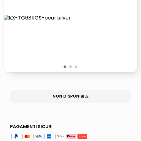
lucidatrice pavimenti
elenco telefonico
pattumiera raccolta differenziata
asciuga capelli spazzola
1
2
3
NON DISPONIBILE
PAGAMENTI SICURI