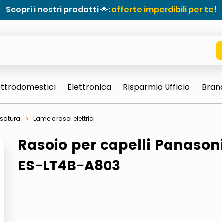
Scopri i nostri prodotti 🌟:
offerte imperdibili per te
!
ettrodomestici
Elettronica
Risparmio Ufficio
Bran
rasatura
Lame e rasoi elettrici
Rasoio per capelli Panason
ES-LT4B-A803
e 0703 thin rotondo sun