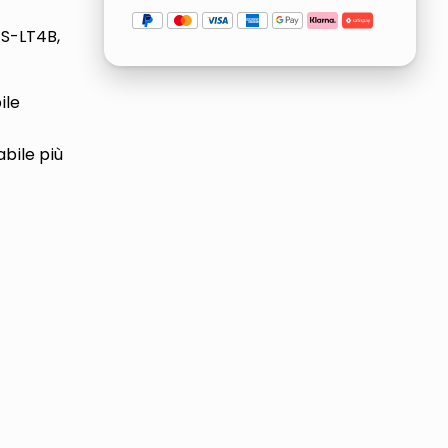
S-LT4B,
ile
abile più