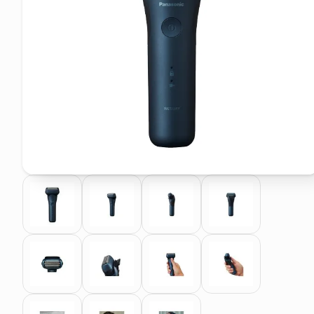
pattumiera raccolta differenzia
asciuga capelli spazzola