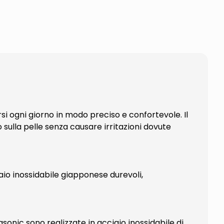
i ogni giorno in modo preciso e confortevole. Il
o sulla pelle senza causare irritazioni dovute
aio inossidabile giapponese durevoli,
sonic sono realizzate in acciaio inossidabile di