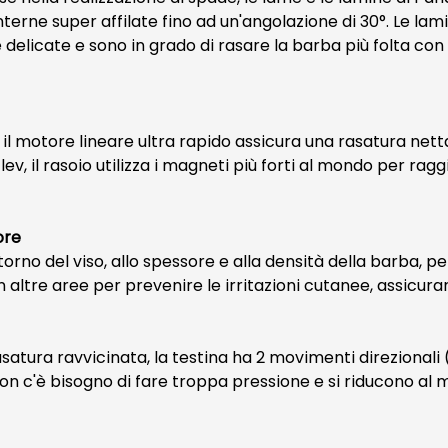
terne super affilate fino ad un'angolazione di 30°. Le lam
 delicate e sono in grado di rasare la barba più folta co
l motore lineare ultra rapido assicura una rasatura netta
v, il rasoio utilizza i magneti più forti al mondo per ragg
ore
torno del viso, allo spessore e alla densità della barba, per
altre aree per prevenire le irritazioni cutanee, assicuran
satura ravvicinata, la testina ha 2 movimenti direzionali (
 Non c'è bisogno di fare troppa pressione e si riducono al mi