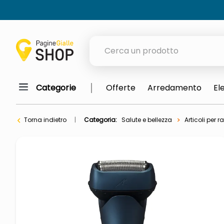
Cerca un prodotto
Categorie
Offerte
Arredamento
El
elenchi telefonici
meme
Torna indietro
Categoria:
Salute e bellezza
Articoli per 
elenco
ombrelloni
italia independent occhiali sol
astuccio oxford
lucidatrice pavimenti
airpods