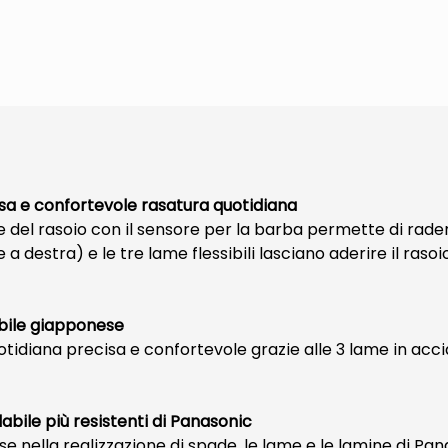
isa e confortevole rasatura quotidiana
 del rasoio con il sensore per la barba permette di raders
a destra) e le tre lame flessibili lasciano aderire il rasoi
abile giapponese
tidiana precisa e confortevole grazie alle 3 lame in acci
dabile più resistenti di Panasonic
e nella realizzazione di spade, le lame e le lamine di Pana