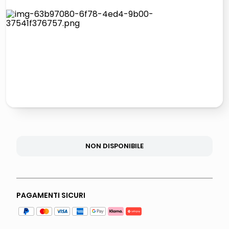
lucidatrice pavimenti
italia independent occhiali sole 0703 thin rotondo sun
pattumiera raccolta differenziata
elenco
NON DISPONIBILE
PAGAMENTI SICURI