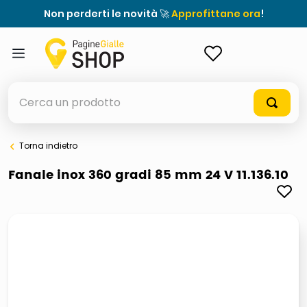
Non perderti le novità 🚀
Approfittane ora
!
ACCEDI
Cerca un prodotto
Torna indietro
elenchi telefonici
Fanale inox 360 gradi 85 mm 24 V 11.136.10
orologio parete
porta tv
meme
ddr5 ram 6000 16 x 2
ombrelloni