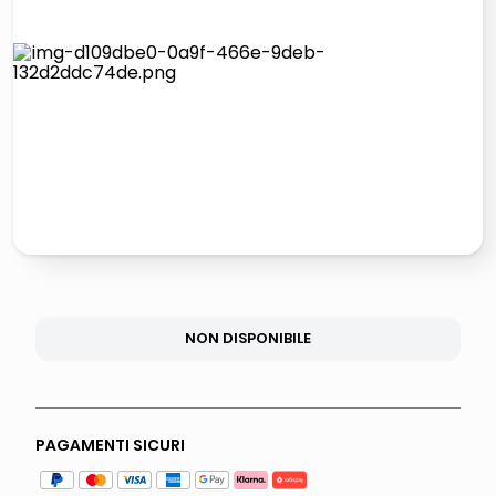
lucidatrice pavimenti
elenco telefonico
pattumiera raccolta differenziata
asciuga capelli spazzola
NON DISPONIBILE
PAGAMENTI SICURI