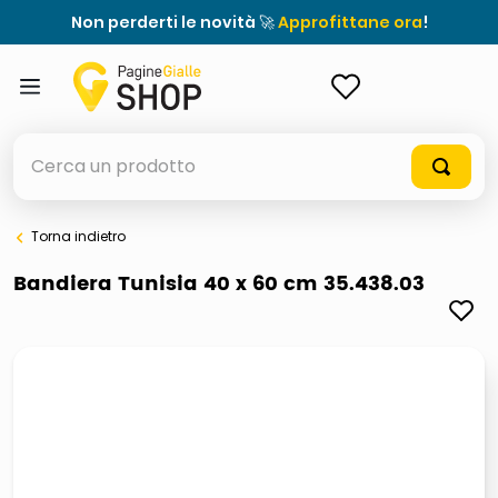
Non perderti le novità 🚀
Approfittane ora
!
ACCEDI
Cerca un prodotto
Torna indietro
elenchi telefonici
Bandiera Tunisia 40 x 60 cm 35.438.03
meme
elenco
ombrelloni
lucidatrice pavimenti
astuccio oxford