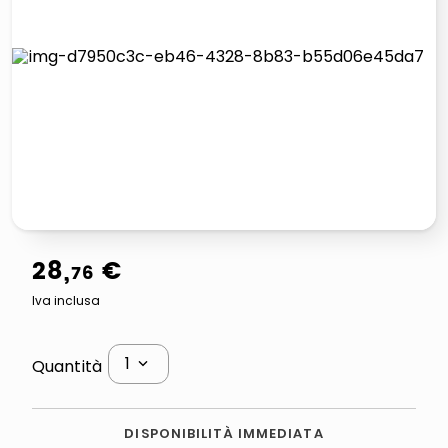
lucidatrice pavimenti
airpods
pattumiera raccolta differenziata
asciuga capelli spazzola
28
,
€
76
Iva inclusa
1
Quantità
DISPONIBILITÀ IMMEDIATA