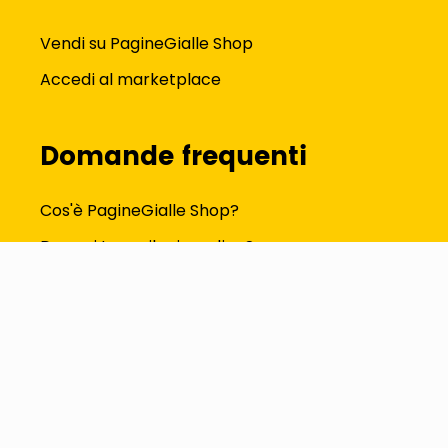
Vendi su PagineGialle Shop
Accedi al marketplace
Domande frequenti
Cos'è PagineGialle Shop?
Dove si trova il mio ordine?
Come modifico i dati del profilo?
Tutte le FAQ
Seguici su