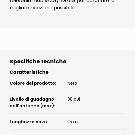
telefonia mobile 3G/4G/5G per garantire la
migliore ricezione possibile
Specifiche tecniche
Caratteristiche
Colore del prodotto
:
Nero
Livello di guadagno
38 dBi
dell'antenna (max)
:
Lunghezza cavo
:
1,5 m