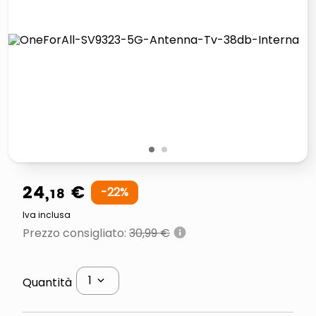
lucidatrice pavimenti
elenco telefonico
pattumiera raccolta differenziata
asciuga capelli spazzola
1
2
24
,
€
18
-
22
%
Iva inclusa
Prezzo consigliato
:
30,99 €
1
Quantità