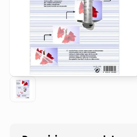
pattumiera raccolta differenzia
asciuga capelli spazzola