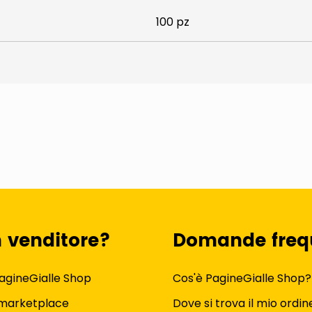
100 pz
n venditore?
Domande freq
agineGialle Shop
Cos'è PagineGialle Shop?
 marketplace
Dove si trova il mio ordin