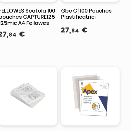
FELLOWES Scatola 100
Gbc Cf100 Pouches
pouches CAPTURE125
Plastificatrici
125mic A4 Fellowes
27
,
€
84
27
,
€
84