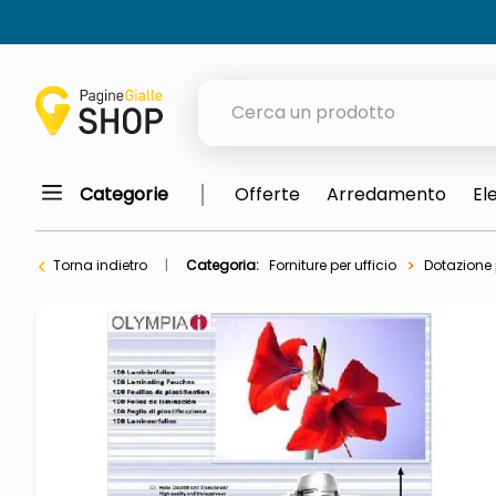
Cerca un prodotto
Categorie
Offerte
Arredamento
El
elenchi telefonici
meme
Torna indietro
Categoria:
Forniture per ufficio
Dotazione p
elenco
ombrelloni
lucidatrice pavimenti
astuccio oxford
italia independent occhiali sol
airpods