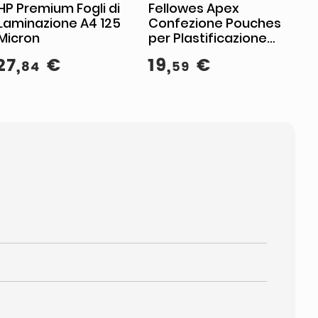
HP Premium Fogli di
Fellowes Apex
Laminazione A4 125
Confezione Pouches
Micron
per Plastificazione
Formato A4 100 Pezzi
27
,
€
19
,
€
84
59