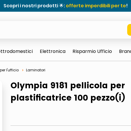
Scopri i nostri prodotti 🌟:
offerte imperdibili per te
!
ettrodomestici
Elettronica
Risparmio Ufficio
Bran
er l'ufficio
Laminatori
Olympia 9181 pellicola per
plastificatrice 100 pezzo(i)
e 0703 thin rotondo sun