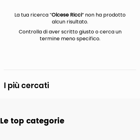
lucidatrice pavimenti
elenco telefonico
La tua ricerca “
Olcese Ricci
” non ha prodotto
alcun risultato.
pattumiera raccolta differenziata
Controlla di aver scritto giusto o cerca un
asciuga capelli spazzola
termine meno specifico.
I più cercati
Le top categorie