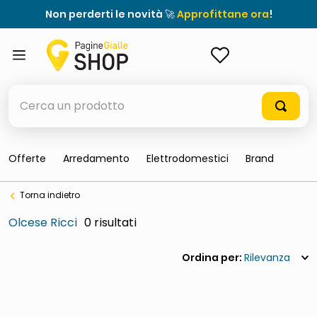
Non perderti le novità 🚀
Approfittane ora
!
ACCEDI
Cerca un prodotto
Offerte
Arredamento
Elettrodomestici
Brand
elenchi telefonici
Torna indietro
meme
Olcese Ricci
0
porta tv
elenco
Rilevanza
ombrelloni
italia independent occhiali sole 0703 thin rotondo sun