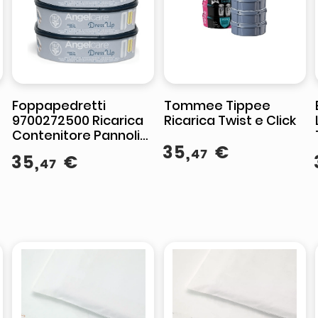
Foppapedretti
Tommee Tippee
9700272500 Ricarica
Ricarica Twist e Click
Contenitore Pannolini
35
,
€
Angelcare miss
47
35
,
€
47