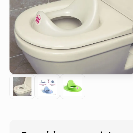
elenco telefonico
faro solare