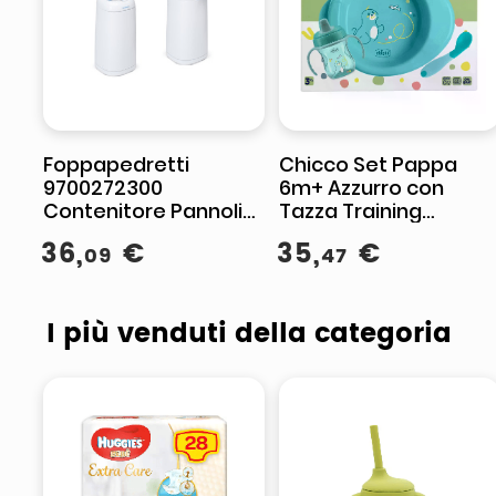
Foppapedretti
Chicco Set Pappa
9700272300
6m+ Azzurro con
Contenitore Pannolini
Tazza Training
Angelcare miss k
Cucchiaio e Piatto
36
,
€
35
,
€
09
47
Bianco
Termico
I più venduti della categoria