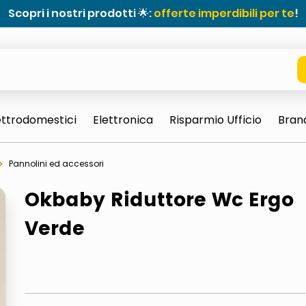
Scopri i nostri prodotti 🌟:
offerte imperdibili per te
!
ettrodomestici
Elettronica
Risparmio Ufficio
Bran
Pannolini ed accessori
Okbaby Riduttore Wc Ergo
Verde
e 0703 thin rotondo sun
ta