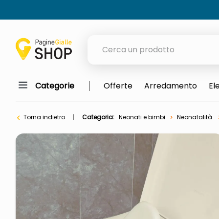
Cerca un prodotto
Categorie
Offerte
Arredamento
El
elenchi telefonici
meme
Torna indietro
Categoria:
Neonati e bimbi
Neonatalità
porta tv
elenco
ombrelloni
italia independent occhiali sol
lucidatrice pavimenti
pattumiera raccolta differenzia