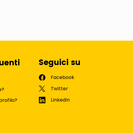
Seguici su
uenti
e?
profilo?