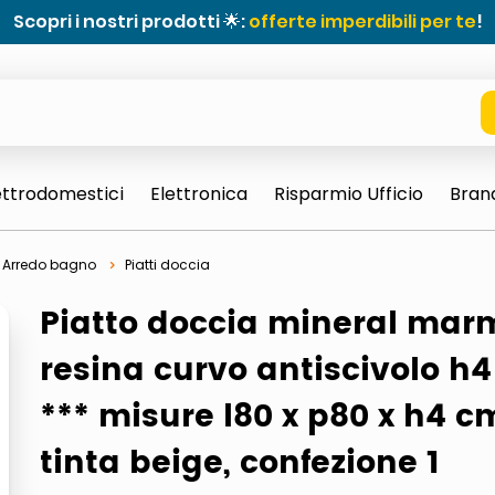
Scopri i nostri prodotti 🌟:
offerte imperdibili per te
!
ettrodomestici
Elettronica
Risparmio Ufficio
Bran
Arredo bagno
Piatti doccia
Piatto doccia mineral mar
resina curvo antiscivolo h
*** misure l80 x p80 x h4 c
tinta beige, confezione 1
e 0703 thin rotondo sun