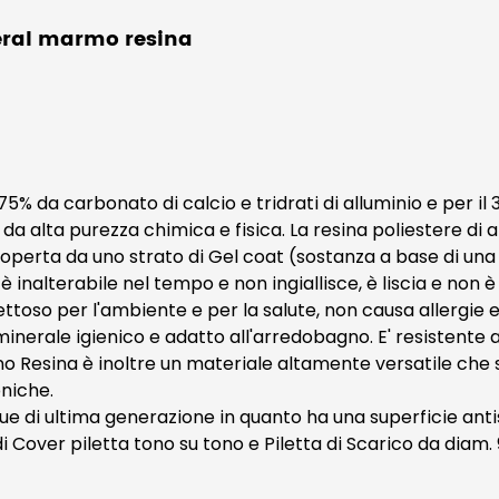
neral marmo resina
% da carbonato di calcio e tridrati di alluminio e per il 
 da alta purezza chimica e fisica. La resina poliestere di al
ricoperta da uno strato di Gel coat (sostanza a base di un
, è inalterabile nel tempo e non ingiallisce, è liscia e no
ttoso per l'ambiente e per la salute, non causa allergie e
inerale igienico e adatto all'arredobagno. E' resistente 
 Resina è inoltre un materiale altamente versatile che si 
niche.
e di ultima generazione in quanto ha una superficie antis
di Cover piletta tono su tono e Piletta di Scarico da diam