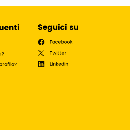
Seguici su
uenti
e?
profilo?