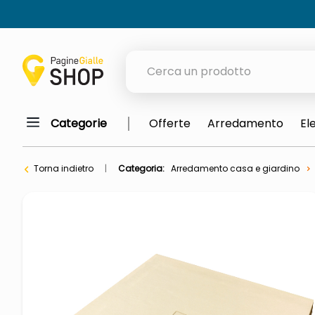
Cerca un prodotto
Categorie
Offerte
Arredamento
El
elenchi telefonici
orologio parete
Torna indietro
Categoria:
Arredamento casa e giardino
meme
porta tv
elenco
ombrelloni
lucidatrice pavimenti
italia independent occhiali sol