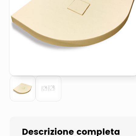
pattumiera raccolta differenzia
elenco telefonico
Descrizione completa