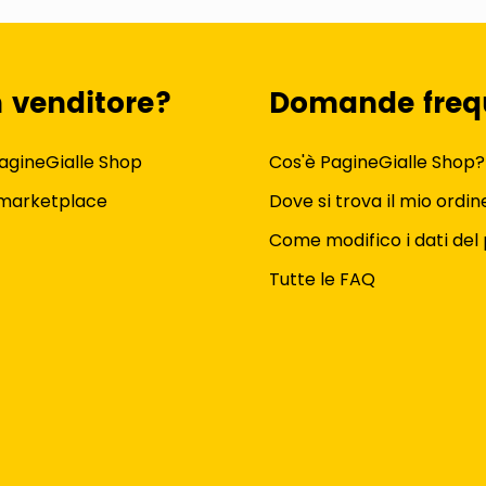
n venditore?
Domande freq
agineGialle Shop
Cos'è PagineGialle Shop?
 marketplace
Dove si trova il mio ordin
Come modifico i dati del 
Tutte le FAQ