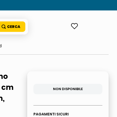
ACCEDI
d
mo
4 cm
NON DISPONIBILE
m,
PAGAMENTI SICURI