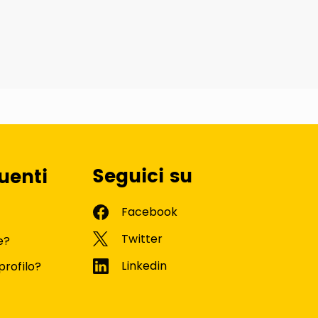
Seguici su
uenti
e?
profilo?