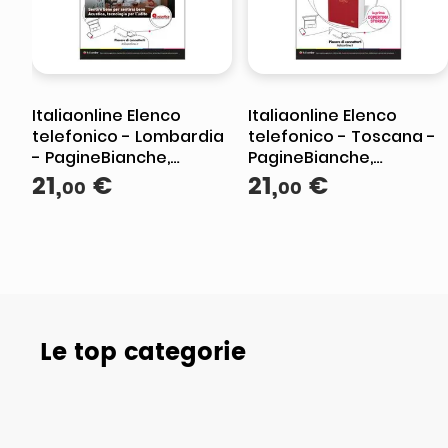
Italiaonline Elenco
Italiaonline Elenco
telefonico - Lombardia
telefonico - Toscana -
- PagineBianche,
PagineBianche,
PagineGialle e
21
,
€
PagineGialle e
21
,
€
00
00
TuttoCittà
TuttoCittà
Le top categorie