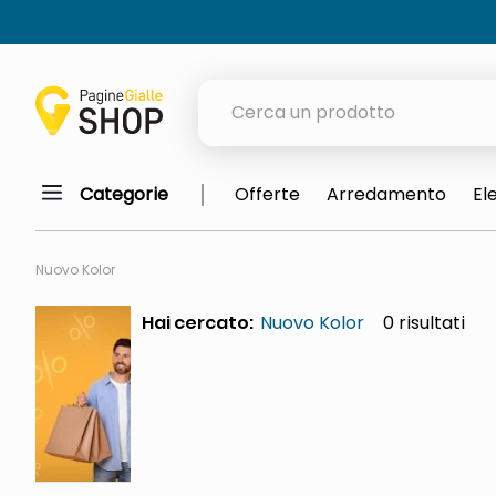
Cerca un prodotto
Categorie
Offerte
Arredamento
El
elenchi telefonici
orologio parete
Nuovo Kolor
meme
Hai cercato:
Nuovo Kolor
0
porta tv
elenco
ombrelloni
italia independent occhiali sol
lucidatrice pavimenti