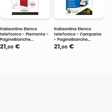
Italiaonline Elenco
Italiaonline Elenco
telefonico - Piemonte -
telefonico - Campania
PagineBianche,
- PagineBianche,
PagineGialle e
21
,
€
PagineGialle e
21
,
€
00
00
TuttoCittà
TuttoCittà