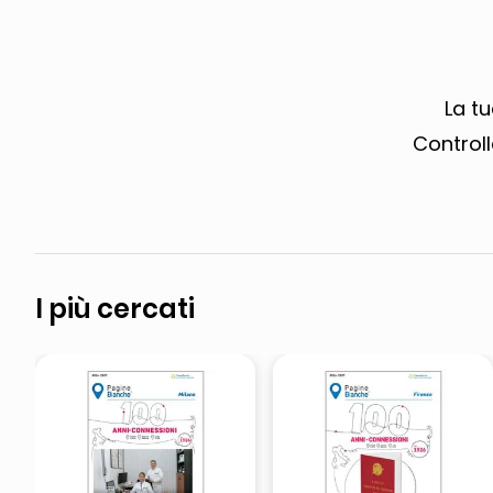
pattumiera raccolta differenzia
asciuga capelli spazzola
La tu
Controll
I più cercati