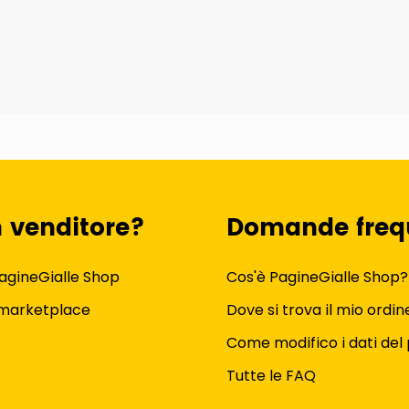
n venditore?
Domande freq
agineGialle Shop
Cos'è PagineGialle Shop?
 marketplace
Dove si trova il mio ordin
Come modifico i dati del 
Tutte le FAQ