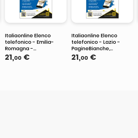
Italiaonline Elenco
Italiaonline Elenco
telefonico - Emilia-
telefonico - Lazio -
Romagna -
PagineBianche,
PagineBianche,
21
,
€
PagineGialle e
21
,
€
00
00
PagineGialle e
TuttoCittà
TuttoCittà