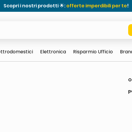
Scopri i nostri prodotti 🌟:
offerte imperdibili per te
!
ettrodomestici
Elettronica
Risparmio Ufficio
Bran
e 0703 thin rotondo sun