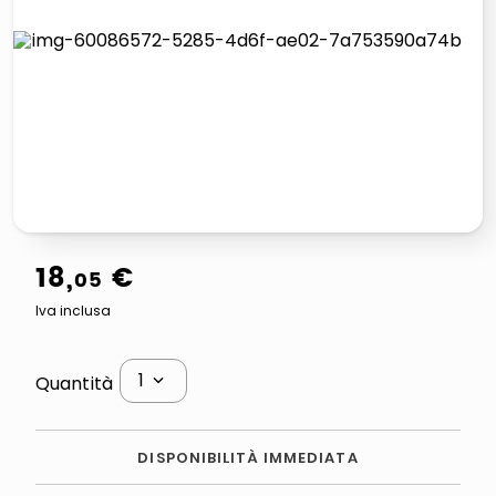
elenco
lucidatrice pavimenti
italia independent occhiali sole 0703 thin rotondo sun
pattumiera raccolta differenziata
18
,
€
05
Iva inclusa
1
Quantità
DISPONIBILITÀ IMMEDIATA