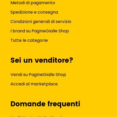
35
,
€
32
,
€
47
94
Brita, Caraffa Filtrante
Polti PAEU0357 accessorio
Style Essential Sabbia,
per lavare Panno
2.4L, con 2 Filtri Maxtra Pro
monouso per mocio Blu,
Bianco
31
,
€
29
,
€
51
68