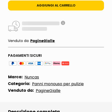
AGGIUNGI AL CARRELLO
PagineGialle
Venduto da:
PAGAMENTI SICURI
Marca:
Nuncas
Categoria:
Panni monouso per pulizie
Venduto da:
PagineGialle
Descrizione completa