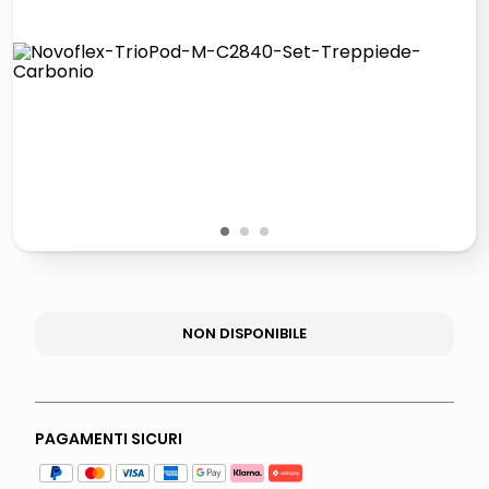
lucidatrice pavimenti
italia independent occhiali sole 0703 thin rotondo sun
pattumiera raccolta differenziata
elenco
1
2
3
NON DISPONIBILE
PAGAMENTI SICURI