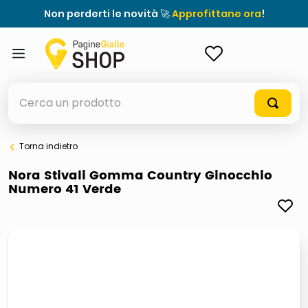
Non perderti le novità 🚀
Approfittane ora
!
ACCEDI
Cerca un prodotto
Torna indietro
elenchi telefonici
Nora Stivali Gomma Country Ginocchio
Numero 41 Verde
meme
elenco
ombrelloni
lucidatrice pavimenti
astuccio oxford