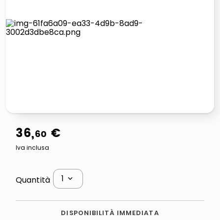
italia independent occhiali sole 0703 thin rotondo sun
pattumiera raccolta differenziata
airpods
asciuga capelli spazzola
36
,
€
60
Iva inclusa
1
Quantità
DISPONIBILITÀ IMMEDIATA