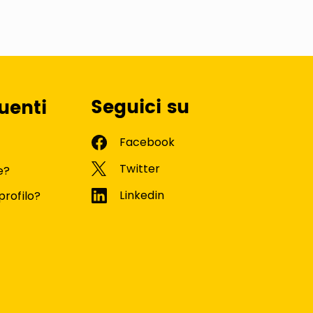
Seguici su
uenti
e?
profilo?