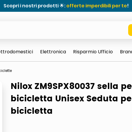
Scopri i nostri prodotti 🌟:
offerte imperdibili per te
!
ettrodomestici
Elettronica
Risparmio Ufficio
Bran
ciclette
Nilox ZM9SPX80037 sella pe
bicicletta Unisex Seduta pe
bicicletta
e 0703 thin rotondo sun
ta