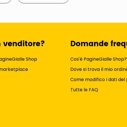
n venditore?
Domande freq
agineGialle Shop
Cos'è PagineGialle Shop?
 marketplace
Dove si trova il mio ordin
Come modifico i dati del 
Tutte le FAQ