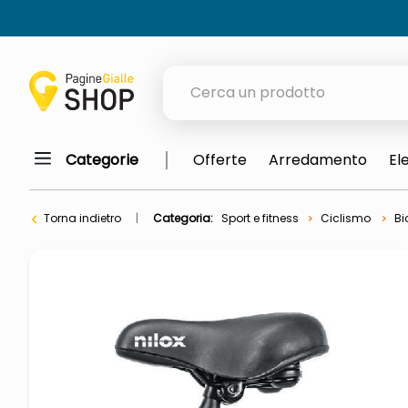
Cerca un prodotto
Categorie
Offerte
Arredamento
El
elenchi telefonici
meme
Torna indietro
Categoria:
Sport e fitness
Ciclismo
Bi
porta tv
elenco
ombrelloni
lucidatrice pavimenti
italia independent occhiali sol
pattumiera raccolta differenzia