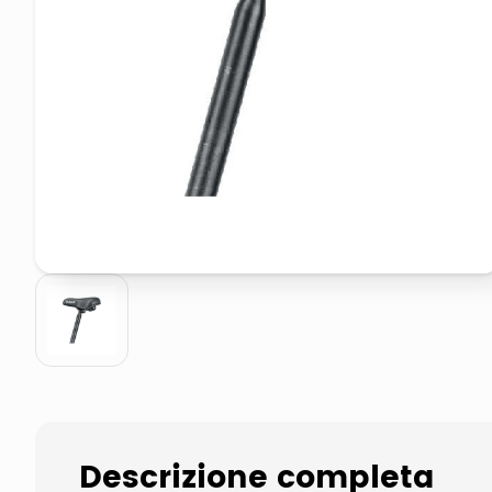
elenco telefonico
asciuga capelli spazzola
Descrizione completa