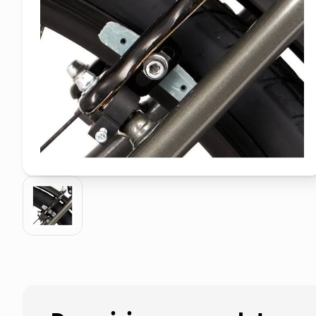
pattumiera raccolta differenzia
asciuga capelli spazzola