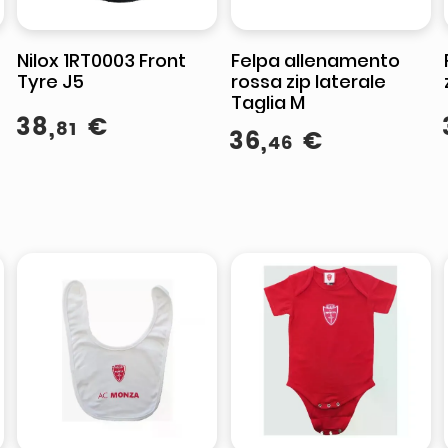
Nilox 1RT0003 Front
Felpa allenamento
Tyre J5
rossa zip laterale
Taglia M
38
,
€
81
36
,
€
46