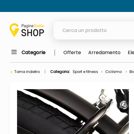
Cerca un prodotto
Categorie
Offerte
Arredamento
El
elenchi telefonici
meme
Torna indietro
Categoria:
Sport e fitness
Ciclismo
Bi
elenco
ombrelloni
italia independent occhiali sol
astuccio oxford
lucidatrice pavimenti
airpods