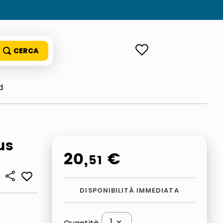
ACCEDI
d
us
20
,
€
51
DISPONIBILITÀ IMMEDIATA
1