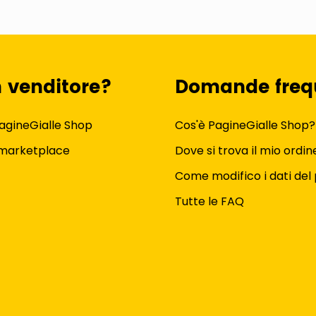
n venditore?
Domande freq
agineGialle Shop
Cos'è PagineGialle Shop?
 marketplace
Dove si trova il mio ordin
Come modifico i dati del 
Tutte le FAQ