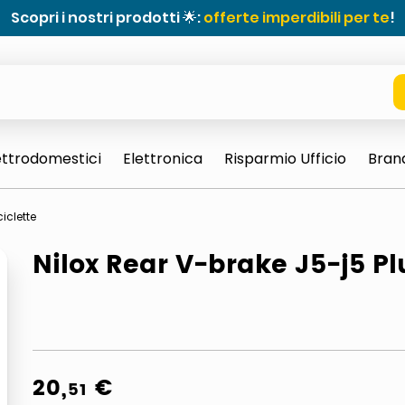
Scopri i nostri prodotti 🌟:
offerte imperdibili per te
!
ettrodomestici
Elettronica
Risparmio Ufficio
Bran
ciclette
Nilox Rear V-brake J5-j5 Pl
e 0703 thin rotondo sun
20
,
€
51