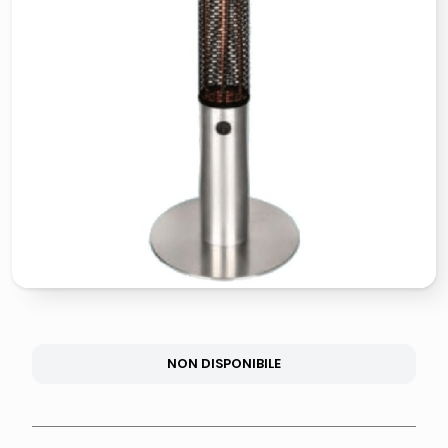
lucidatrice pavimenti
pattumiera raccolta differenziata
elenco telefonico
faro solare
NON DISPONIBILE