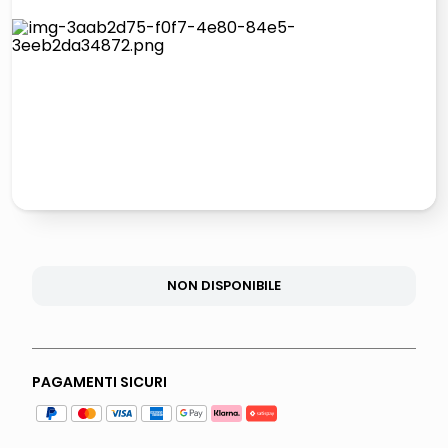
lucidatrice pavimenti
italia independent occhiali sole 0703 thin rotondo sun
pattumiera raccolta differenziata
crema funghi porcini tartufo
NON DISPONIBILE
PAGAMENTI SICURI