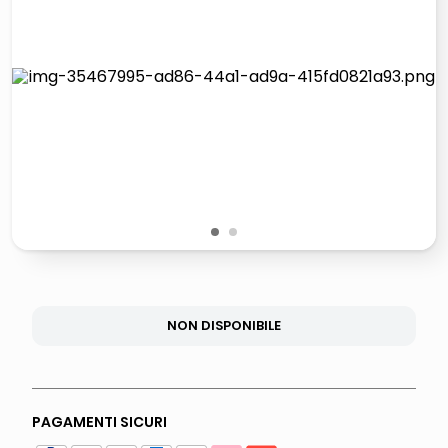
lucidatrice pavimenti
italia independent occhiali sole 0703 thin rotondo sun
pattumiera raccolta differenziata
elenco telefonico
1
2
NON DISPONIBILE
PAGAMENTI SICURI