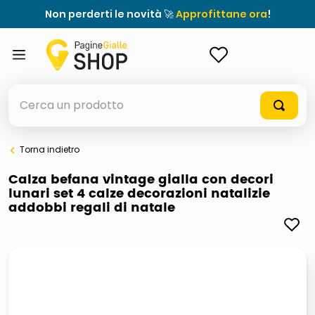
Non perderti le novità 🚀
Approfittane ora
!
ACCEDI
Cerca un prodotto
Torna indietro
elenchi telefonici
Calza befana vintage gialla con decori
lunari set 4 calze decorazioni natalizie
orologio parete
addobbi regali di natale
meme
porta tv
elenco
ombrelloni