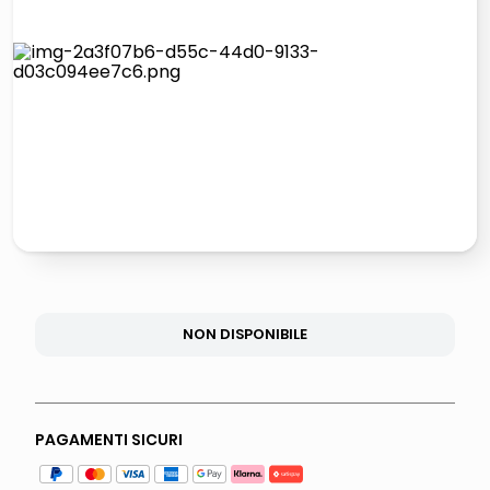
lucidatrice pavimenti
italia independent occhiali sole 0703 thin rotondo sun
pattumiera raccolta differenziata
crema funghi porcini tartufo
NON DISPONIBILE
PAGAMENTI SICURI