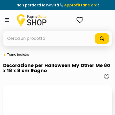
Non perderti le novità 🚀
Approfittane ora
!
ACCEDI
Cerca un prodotto
Torna indietro
elenchi telefonici
Decorazione per Halloween My Other Me 80
x 18 x 8 cm Ragno
orologio parete
porta tv
meme
elenco
ombrelloni