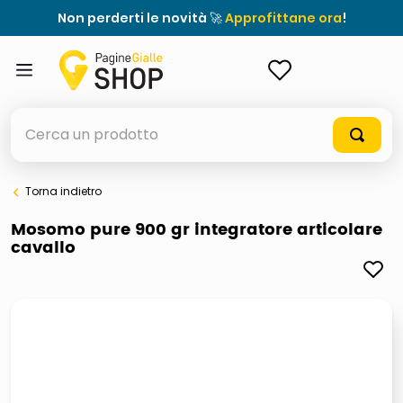
Non perderti le novità 🚀
Approfittane ora
!
ACCEDI
Cerca un prodotto
Torna indietro
elenchi telefonici
Mosomo pure 900 gr integratore articolare
cavallo
orologio parete
porta tv
meme
ddr5 ram 6000 16 x 2
ombrelloni