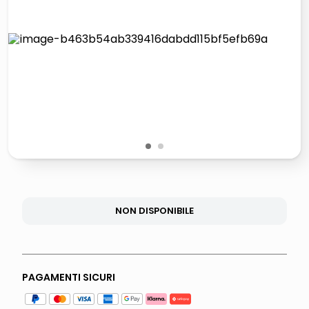
elenco
lucidatrice pavimenti
italia independent occhiali sole 0703 thin rotondo sun
pattumiera raccolta differenziata
1
2
NON DISPONIBILE
PAGAMENTI SICURI